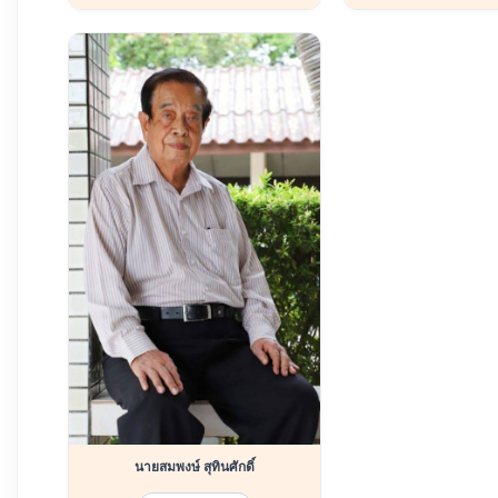
นายสมพงษ์ สุทินศักดิ์