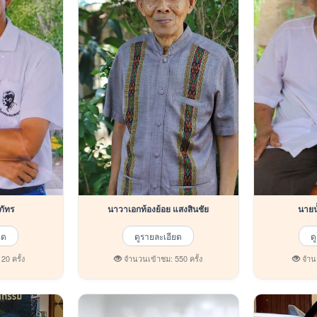
 ศิริภัทร
นาวาเอกท้องย้อย แสงสินชัย
ยด
ดูรายละเอียด
ด
0 ครั้ง
จำนวนเข้าชม: 550 ครั้ง
จำนว