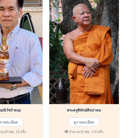
นายอณิวัชร์ พนม
พระครูพิทักษ์ศิลปาคม
ูรายละเอียด
ดูรายละเอียด
นเข้าชม: 72 ครั้ง
จำนวนเข้าชม: 110 ครั้ง