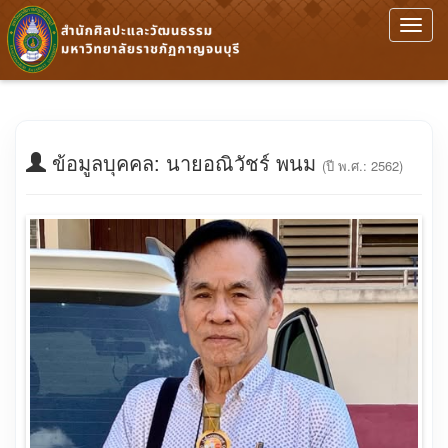
Toggl
navig
ข้อมูลบุคคล: นายอณิวัชร์ พนม
(ปี พ.ศ.: 2562)