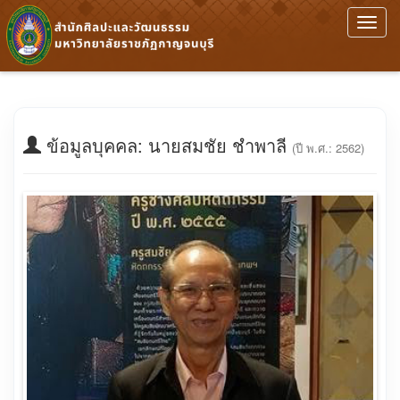
Toggl
navig
ข้อมูลบุคคล: นายสมชัย ชำพาลี
(ปี พ.ศ.: 2562)