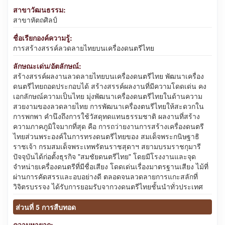
สาขาวัฒนธรรม:
สาขาหัตถศิลป์
ชื่อเรียกองค์ความรู้:
การสร้างสรรค์ลวดลายไทยบนเครื่องดนตรีไทย
ลักษณะเด่น/อัตลักษณ์:
สร้างสรรค์ผลงานลวดลายไทยบนเครื่องดนตรีไทย พัฒนาเครื่อง
ดนตรีไทยถอดประกอบได้ สร้างสรรค์ผลงานที่มีความโดดเด่น คง
เอกลักษณ์ความเป็นไทย มุ่งพัฒนาเครื่องดนตรีไทยในด้านความ
สวยงามของลวดลายไทย การพัฒนาเครื่องตนรีไทยให้สะดวกใน
การพกพา คำนึงถึงการใช้วัสดุทดแทนธรรมชาติ ผลงานที่สร้าง
ความภาคภูมิใจมากที่สุด คือ การถว่ายงานการสร้างเครื่องดนตรี
ไทยส่วนพระองค์ในการทรงดนตรีไทยของ สมเด็จพระกนิษฐาธิ
ราชเจ้า กรมสมเด็จพระเทพรัตนราชสุดาฯ สยามบรมราชกุมารี
ปัจจุบันได้ก่อตั้งธุรกิจ "สมชัยดนตรีไทย" โดยมีโรงงานและจุด
จำหน่ายเครื่องดนตรีที่มีชื่อเสียง โดดเด่นเรื่องมาตรฐานเสียง ไม้ที่
ผ่านการคัดสรรและอบอย่างดี ตลอดจนลวดลายการแกะสลักที่
วิจิตรบรรจง ได้รับการยอมรับจากวงดนตรีไทยชั้นนำทั่วประเทศ
ส่วนที่ 5 การสืบทอด
ความหายาก: