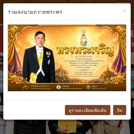
Toggl
×
ร่วมลงนามถวายพระพร
navig
Previous
N
ดูรายละเอียดเพิ่มเติม
ปิด