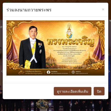
Toggl
×
ร่วมลงนามถวายพระพร
navig
Previous
N
ดูรายละเอียดเพิ่มเติม
ปิด