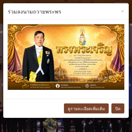
Toggl
×
ร่วมลงนามถวายพระพร
navig
Previous
N
ดูรายละเอียดเพิ่มเติม
ปิด