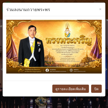
Toggl
×
ร่วมลงนามถวายพระพร
navig
Previous
N
ดูรายละเอียดเพิ่มเติม
ปิด