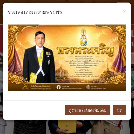
Toggl
×
ร่วมลงนามถวายพระพร
navig
Previous
N
ดูรายละเอียดเพิ่มเติม
ปิด