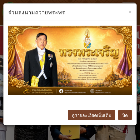
Toggl
×
ร่วมลงนามถวายพระพร
navig
Previous
N
ดูรายละเอียดเพิ่มเติม
ปิด