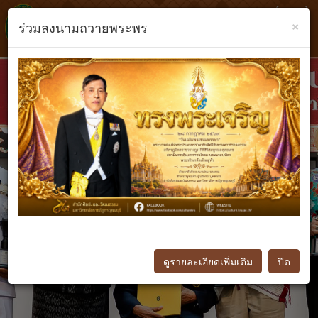
Toggl
×
ร่วมลงนามถวายพระพร
navig
Previous
N
ดูรายละเอียดเพิ่มเติม
ปิด