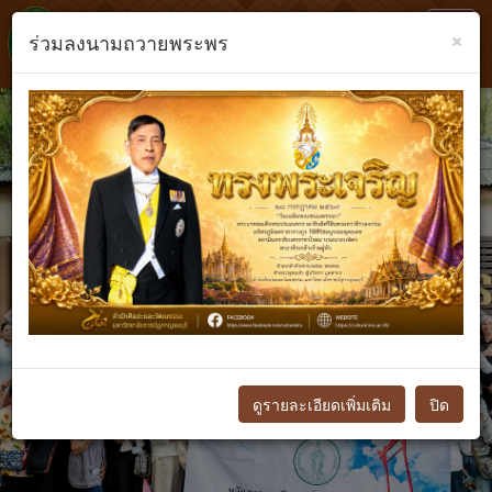
Toggl
×
ร่วมลงนามถวายพระพร
navig
Previous
N
ดูรายละเอียดเพิ่มเติม
ปิด