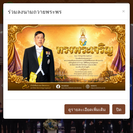
Toggl
×
ร่วมลงนามถวายพระพร
navig
Previous
N
ดูรายละเอียดเพิ่มเติม
ปิด